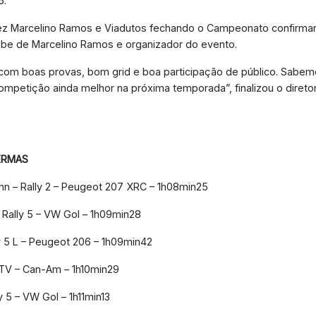
5.
vez Marcelino Ramos e Viadutos fechando o Campeonato confirm
be de Marcelino Ramos e organizador do evento.
m boas provas, bom grid e boa participação de público. Sabemo
ompetição ainda melhor na próxima temporada”, finalizou o direto
ERMAS
ann – Rally 2 – Peugeot 207 XRC – 1h08min25
– Rally 5 – VW Gol – 1h09min28
lly 5 L – Peugeot 206 – 1h09min42
UTV – Can-Am – 1h10min29
y 5 – VW Gol – 1h11min13