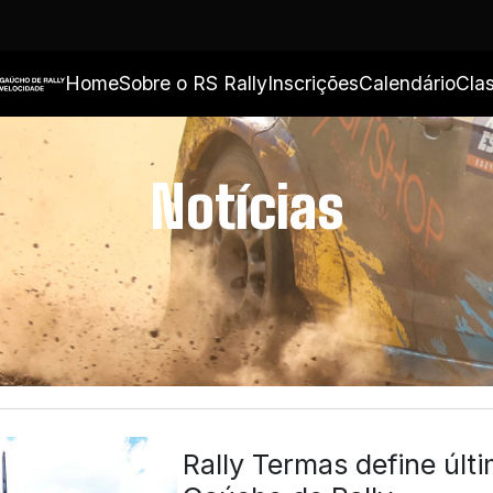
Home
Sobre o RS Rally
Inscrições
Calendário
Clas
Notícias
Rally Termas define úl