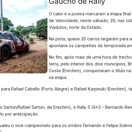
Gaúcho de Rally
O calor e a poeira marcaram a etapa fin
de Velocidade, neste sábado, 29, nas ci
Viadutos, norte do Estado.
Na pista, quase 20 carros largaram para 
apontaria os campeões da temporada em 
No fim, após mais de uma hora de trech
terra, pelo interior dos dois municípios, B
Costa (Erechim), conquistaram o título na 
na etapa.
r para Rafael Cabello (Porto Alegre) e Rafael Karpinski (Erechim),
no Sartori/Rafael Sartori, de Erechim), e Rally 5 (4x2 – Bernardo Re
ulo por antecipação.
valeu o vice-campeonato para os irmãos Fernando e Felipe Solima