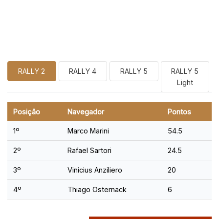
Classificação Navegador
RALLY 2
RALLY 4
RALLY 5
RALLY 5
Light
Posição
Navegador
Pontos
1º
Marco Marini
54.5
2º
Rafael Sartori
24.5
3º
Vinicius Anziliero
20
4º
Thiago Osternack
6