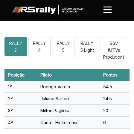
Classificação Piloto
RALLY
RALLY
RALLY
RALLY
SSV
2
4
5
5 Light
(UTVs
Prodution)
Posição
Piloto
Pontos
1º
Rodrigo Varela
54.5
2º
Juliano Sartori
24.5
3º
Milton Pagliosa
20
4º
Gunter Hinkelmann
6